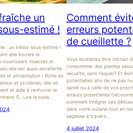
 fraîche un
Comment évite
 sous-estimé !
erreurs potent
de cueillette ?
che : un trésor sous-estimé !
ent elle booste la
Vous souhaitez être certain 
n nourrissant insectes et
consommer des plantes sauv
mais elle est aussi excellente
sécurité, sans risquer? Et évit
té et alimentation ! Riche en
potentielles afin de ne pas nu
éraux et protéines, elle se
santé ou à celle de vos proch
ment et aide à renforcer le
erreurs potentielles Découvr
taire 💪. Lire la suite…
comment intégrer ces délice
dans votre cuisine tout en n
2024
sagesse à travers…
4 juillet 2024