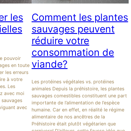
r les
Comment les plantes
ielles
sauvages peuvent
réduire votre
consommation de
de pouvoir
viande?
ages en toute
er les erreurs
ire à votre
Les protéines végétales vs. protéines
es. Les
animales Depuis la préhistoire, les plantes
ez avec moi
sauvages comestibles constituent une part
s sauvages
importante de l’alimentation de l’espèce
aviguant avec
humaine. Car en effet, en réalité le régime
alimentaire de nos ancêtres de la
Préhistoire était plutôt végétarien que
carnivore! D’ailleurs, cette fausse idée que