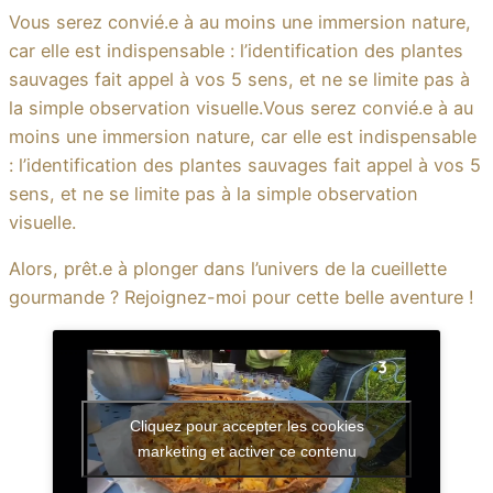
Vous serez convié.e à au moins une immersion nature,
car elle est indispensable : l’identification des plantes
sauvages fait appel à vos 5 sens, et ne se limite pas à
la simple observation visuelle.Vous serez convié.e à au
moins une immersion nature, car elle est indispensable
: l’identification des plantes sauvages fait appel à vos 5
sens, et ne se limite pas à la simple observation
visuelle.
Alors, prêt.e à plonger dans l’univers de la cueillette
gourmande ? Rejoignez-moi pour cette belle aventure !
Cliquez pour accepter les cookies
marketing et activer ce contenu