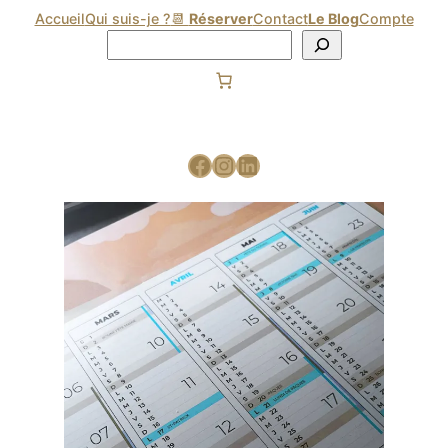
Accueil
Qui suis-je ?
📆
Réserver
Contact
Le Blog
Compte