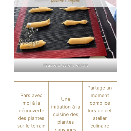
Pâtisserie parent-enfant
Partage un
Pars avec
moment
Une
moi à la
complice
initiation à la
découverte
lors de cet
cuisine des
des plantes
atelier
plantes
sur le terrain
culinaire
sauvages