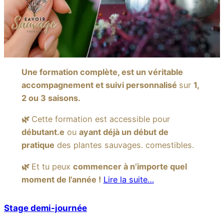
Une formation complète, est un véritable
accompagnement et suivi personnalisé
sur
1,
2 ou 3 saisons.
🌿
Cette formation est accessible pour
débutant.e
ou
ayant déjà un début de
pratique
des plantes sauvages. comestibles.
🌿
Et tu peux
commencer à n’importe quel
moment de l’année !
Lire la suite…
Stage demi-journée