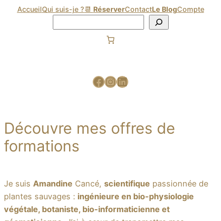
Accueil
Qui suis-je ?
📆
Réserver
Contact
Le Blog
Compte
Découvre mes offres de
formations
Je suis
Amandine
Cancé,
scientifique
passionnée de
plantes sauvages :
ingénieure en bio-physiologie
végétale, botaniste, bio-informaticienne et