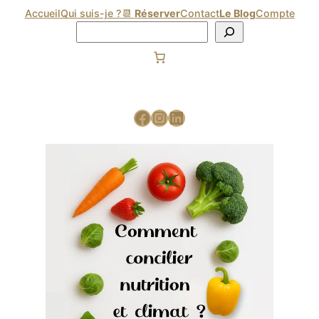
Accueil
Qui suis-je ?
📆
Réserver
Contact
Le Blog
Compte