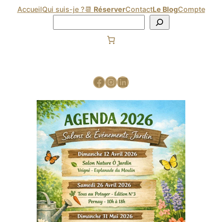
Accueil
Qui suis-je ?
📆
Réserver
Contact
Le Blog
Compte