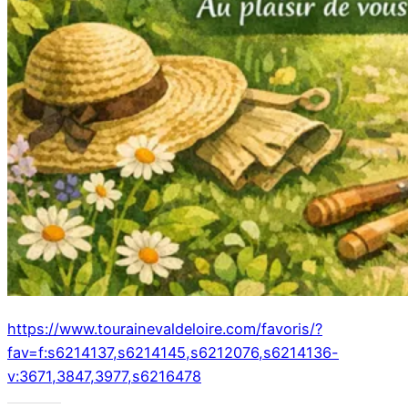
https://www.tourainevaldeloire.com/favoris/?
fav=f:s6214137,s6214145,s6212076,s6214136-
v:3671,3847,3977,s6216478