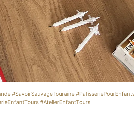
nde #SavoirSauvageTouraine #PatisseriePourEnfan
serieEnfantTours #AtelierEnfantTours