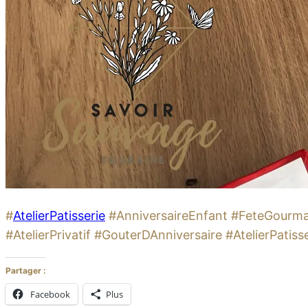
#
AtelierPatisserie
#AnniversaireEnfant #FeteGourma
#AtelierPrivatif #GouterDAnniversaire #AtelierPatis
Partager :
Facebook
Plus