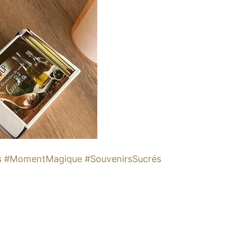
ts #MomentMagique #SouvenirsSucrés