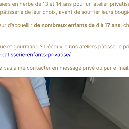
tissiers en herbe de 13 et 14 ans pour un atelier privat
e pâtisserie de leur choix, avant de souffler leurs boug
eur d’accueillir
de nombreux enfants de 4 à 17 ans
, c
ue et gourmand ? Découvre nos ateliers pâtisserie priv
patisserie-enfants-privatise/
ite pas à me contacter en message privé ou par e-mail