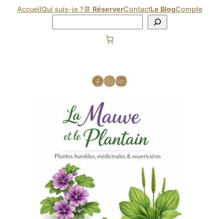
Accueil
Qui suis-je ?
📆
Réserver
Contact
Le Blog
Compte