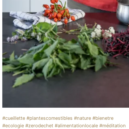
#cueillette #plantescomestibles #nature #bienetre
#ecologie #zerodechet #alimentationlocale #méditation