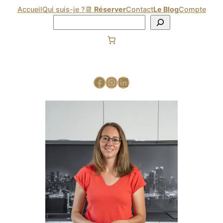
Accueil
Qui suis-je ?
📆
Réserver
Contact
Le Blog
Compte