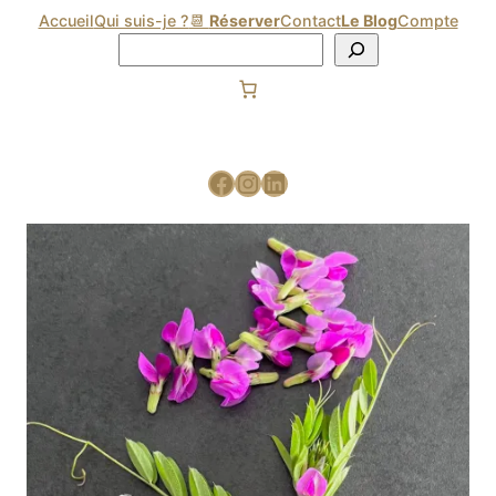
Accueil
Qui suis-je ?
📆
Réserver
Contact
Le Blog
Compte