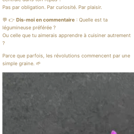
Pas par obligation. Par curiosité. Par plaisir.
💬 👉
Dis-moi en commentaire
: Quelle est ta
légumineuse préférée ?
Ou celle que tu aimerais apprendre à cuisiner autrement
?
Parce que parfois, les révolutions commencent par une
simple graine. 🌱