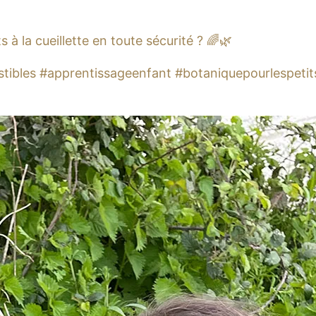
s à la cueillette en toute sécurité ? 🌈🌿
ibles #apprentissageenfant #botaniquepourlespetits