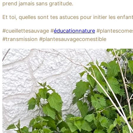
prend jamais sans gratitude.
Et toi, quelles sont tes astuces pour initier les enfant
#cueillettesauvage #
éducationnature
#plantescomest
#transmission #plantesauvagecomestible