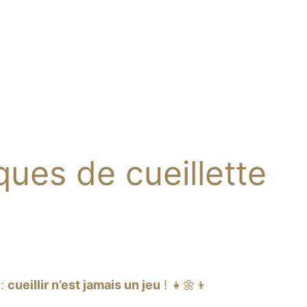
ues de cueillette
 :
cueillir n’est jamais un jeu
! 👧🌼👦