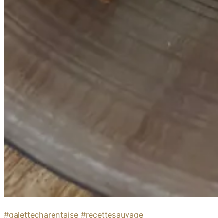
#galettecharentaise #recettesauvage