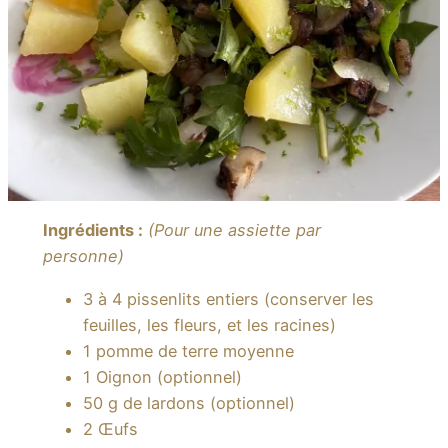
Ingrédients :
(Pour une assiette par
personne)
3 à 4 pissenlits entiers (conserver les
feuilles, les fleurs, et les racines)
1 pomme de terre moyenne
1 Oignon (optionnel)
50 g de lardons (optionnel)
2 Œufs