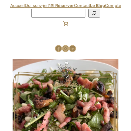
Accueil
Qui suis-je ?
📆
Réserver
Contact
Le Blog
Compte