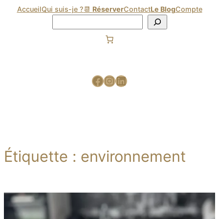
Accueil
Qui suis-je ?
📆
Réserver
Contact
Le Blog
Compte
Étiquette :
environnement