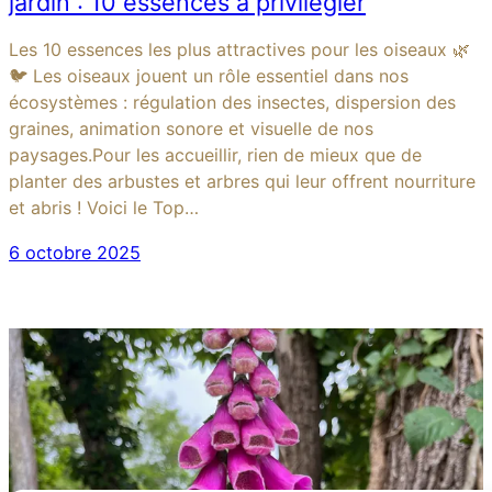
jardin : 10 essences à privilégier
Les 10 essences les plus attractives pour les oiseaux 🌿
🐦 Les oiseaux jouent un rôle essentiel dans nos
écosystèmes : régulation des insectes, dispersion des
graines, animation sonore et visuelle de nos
paysages.Pour les accueillir, rien de mieux que de
planter des arbustes et arbres qui leur offrent nourriture
et abris ! Voici le Top…
6 octobre 2025