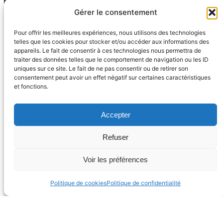
Gérer le consentement
Pour offrir les meilleures expériences, nous utilisons des technologies
telles que les cookies pour stocker et/ou accéder aux informations des
appareils. Le fait de consentir à ces technologies nous permettra de
traiter des données telles que le comportement de navigation ou les ID
uniques sur ce site. Le fait de ne pas consentir ou de retirer son
consentement peut avoir un effet négatif sur certaines caractéristiques
et fonctions.
Accepter
Refuser
Découvre le jardin le plus toxique du
monde
Voir les préférences
☠️ En Angleterre, le jardin le plus toxique du monde
Politique de cookies
Politique de confidentialité
fascine autant qu’il effraie car c’est un lieu où chaque
plante peut être mortelle ! Situé au nord-est du pays, à
Alnwick, ce lieu unique rassemble plus de 100 espèces
de plantes… toutes mortelles ou hautement