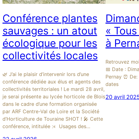
Conférence plantes
Dimanc
sauvages : un atout
« Tous
écologique pour les
à Per
collectivités locales
Retrouvez moi
📅 Date : Dima
🌿 J’ai le plaisir d’intervenir lors d’une
Pernay ⏰ De: 
conférence dédiée aux élus et agents des
dates
collectivités territoriales ! Le mardi 28 avril,
je serai présente au lycée horticole de Blois
20 avril 202
dans le cadre d’une formation organisée
par ARF Centre-Val de Loire et la Société
d’Horticulture de Touraine SHOT ! 🎤 Cette
conférence, intitulée :« Usages des…